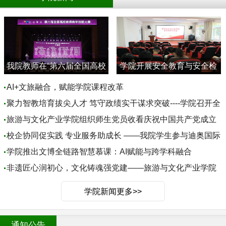
我院教师在“第六届全国高校
学院开展安全教育与安全检
教师教学创新大赛”中取得佳
查
AI+文旅融合，赋能学院课程改革
绩
聚力智教培育拔尖人才 笃守政绩实干谋求突破----学院召开全
院教职工大会
旅游与文化产业学院组织师生党员收看庆祝中国共产党成立
105周年大会
校企协同促实践 专业服务助成长 ——我院学生参与迪奥国际
会议服务项目实践活动
学院推出文博全链路智慧慕课：AI赋能与跨学科融合
非遗匠心润初心，文化铸魂强党建——旅游与文化产业学院
文产系党支部开展党建融合非遗实践主题党日活动
学院新闻更多>>
通知公告