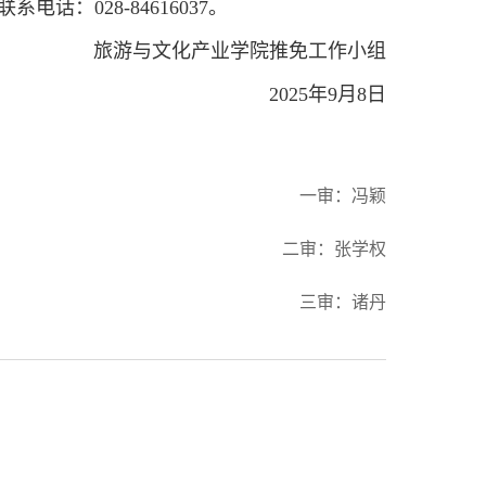
联系电话：
028-84616037
。
旅游与文化产业学院推免工作小组
2025
年
9
月
8
日
一审：冯颖
二审：张学权
三审：诸丹