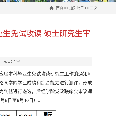
首页
>>
通知公告
>> 正文
业生免试攻读 硕士研究生审
： 点击：
924
应
届本科毕业生免试攻读研究生工作的通知》
格
同学
的学业成绩和综合能力进行测评，形成
高到低进行遴选，后经学院党政联席会审议通
9
月
8
日至
9
月
日）。
10